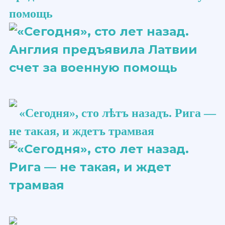
помощь
«Сегодня», сто ​лѣтъ​ назадъ. Рига —
не такая, и ждетъ трамвая