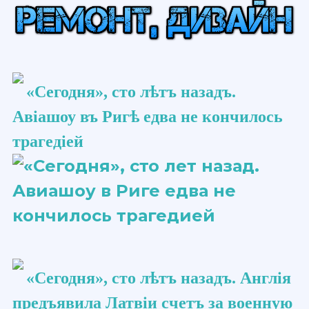
«Сегодня», сто ​лѣтъ​ назадъ.
Авіашоу​ въ Ригѣ едва не кончилось
трагедіей
«Сегодня», сто ​лѣтъ​ назадъ. Англія
предъявила Латвіи счетъ за военную