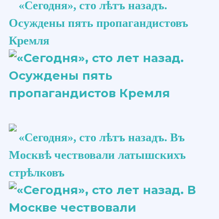
«Сегодня», сто ​лѣтъ​ назадъ.
Осуждены пять пропагандистовъ
Кремля
«Сегодня», сто ​лѣтъ​ назадъ. Въ
Москвѣ чествовали латышскихъ
стрѣлковъ