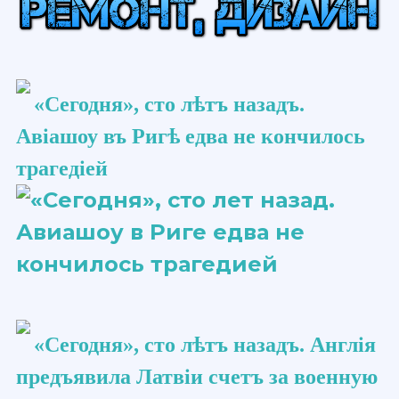
«Сегодня», сто ​лѣтъ​ назадъ.
Авіашоу​ въ Ригѣ едва не кончилось
трагедіей
«Сегодня», сто ​лѣтъ​ назадъ. Англія
предъявила Латвіи счетъ за военную