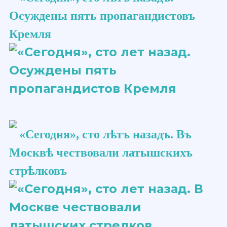
Осуждены пять пропагандистовъ
Кремля
«Сегодня», сто ​лѣтъ​ назадъ. Въ
Москвѣ чествовали латышскихъ
стрѣлковъ