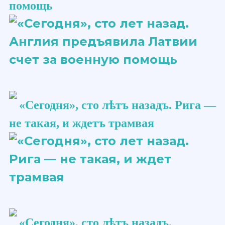
помощь
«Сегодня», сто ​лѣтъ​ назадъ. Рига —
не такая, и ждетъ трамвая
«Сегодня», сто ​лѣтъ​ назадъ.