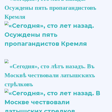
Осуждены пять пропагандистовъ
Кремля
«Сегодня», сто ​лѣтъ​ назадъ. Въ
Москвѣ чествовали латышскихъ
стрѣлковъ