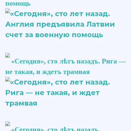
помощь
«Сегодня», сто ​лѣтъ​ назадъ. Рига —
не такая, и ждетъ трамвая
«Сегодня», сто ​лѣтъ​ назадъ.