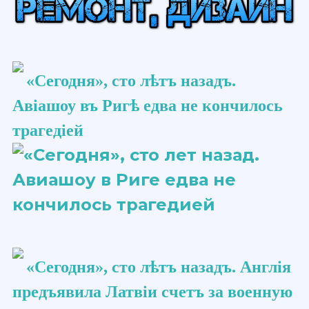
«Сегодня», сто ​лѣтъ​ назадъ.
Авіашоу​ въ Ригѣ едва не кончилось
трагедіей
«Сегодня», сто ​лѣтъ​ назадъ. Англія
предъявила Латвіи счетъ за военную