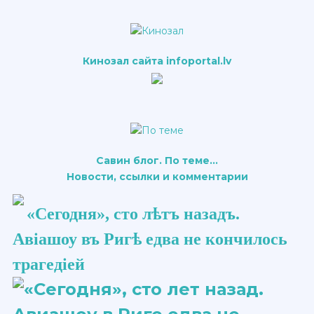
Кинозал сайта infoportal.lv
Савин блог. По теме...
Новости, ссылки и комментарии
«Сегодня», сто ​лѣтъ​ назадъ.
Авіашоу​ въ Ригѣ едва не кончилось
трагедіей