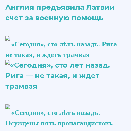
«Сегодня», сто ​лѣтъ​ назадъ. Рига —
не такая, и ждетъ трамвая
«Сегодня», сто ​лѣтъ​ назадъ.
Осуждены пять пропагандистовъ