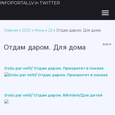
INFOPORTAL.LV in TWITTER
menu
Главная
»
2023
»
Июль
»
23
» Отдам даром. Для дома
Отдам даром. Для дома
20:28:34
Došu par velti/ Отдам даром. Приоритет в показе
Došu par velti/ Отдам даром. Bērniem/Для детей