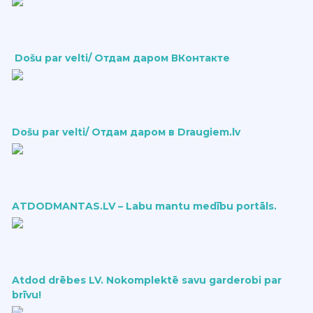
Došu par velti/ Отдам даром ВКонтакте
Došu par velti/ Отдам даром в Draugiem.lv
ATDODMANTAS.LV – Labu mantu medību portāls.
Atdod drēbes LV. Nokomplektē savu garderobi par
brīvu!