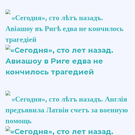
«Сегодня», сто ​лѣтъ​ назадъ.
Авіашоу​ въ Ригѣ едва не кончилось
трагедіей
«Сегодня», сто ​лѣтъ​ назадъ. Англія
предъявила Латвіи счетъ за военную
помощь