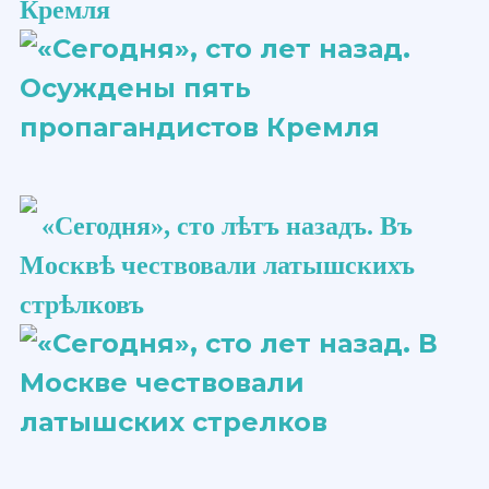
Кремля
«Сегодня», сто ​лѣтъ​ назадъ. Въ
Москвѣ чествовали латышскихъ
стрѣлковъ